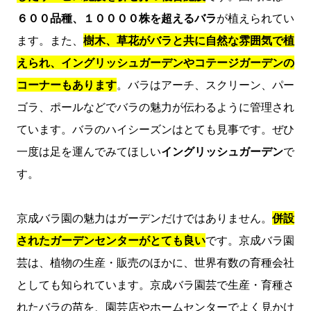
６００品種、１００００株を超えるバラ
が植えられてい
ます。また、
樹木、草花がバラと共に自然な雰囲気で植
えられ、イングリッシュガーデンやコテージガーデンの
コーナーもあります
。バラはアーチ、スクリーン、パー
ゴラ、ポールなどでバラの魅力が伝わるように管理され
ています。バラのハイシーズンはとても見事です。ぜひ
一度は足を運んでみてほしい
イングリッシュガーデン
で
す。
京成バラ園の魅力はガーデンだけではありません。
併設
されたガーデンセンターがとても良い
です。京成バラ園
芸は、植物の生産・販売のほかに、世界有数の育種会社
としても知られています。京成バラ園芸で生産・育種さ
れたバラの苗を、園芸店やホームセンターでよく見かけ