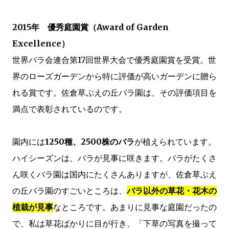
2015年 優秀庭園賞（Award of Garden
Excellence）
世界バラ会連合第17回世界大会で優秀庭園賞を受賞。世
界のローズガーデンから特に評価が高いガーデンに贈ら
れる賞です。佐倉草ぶえの丘バラ園は、その評価項目を
満点で表彰されているのです。
園内には
1250種、2500株のバラ
が植えられています。
ハイシーズンは、バラが見事に咲きます。バラがたくさ
ん咲くバラ園は国内にたくさんありますが、佐倉草ぶえ
の丘バラ園のすごいところは、
バラ以外の草花・花木の
植栽が見事
なところです。あまりに見事な庭園だったの
で、私は草花ばかりに目が行き、「下草の写真を撮って