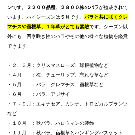
ン
です。
２２００品種、２８００株のバラ
が植栽されて
います。ハイシーズンは５月です。
バラと共に咲くクレ
マチスや宿根草、１年草がとても素敵
です。シーズン以
外にも、四季咲き性のバラやその他の様々な植物を鑑賞
できます。
・２、３月：クリスマスローズ、球根植物など
・４月 ：桜、チューリップ、忘れな草など
・５月 ：バラ、クレマチス、宿根草など
・６月 ：バラ、アジサイ
・７～９月：エキナセア、カンナ、トロピカルプランツ
など
・１０月 ：秋バラ、ハロウィンの装飾
・１１月 ：秋バラ、宿根草とハンギングバスケット