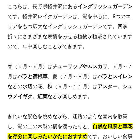
こちらは、長野県軽井沢にある
イングリッシュガーデン
です。軽井沢レイクガーデンは、湖を中心に、8つのエ
リアをもつ広大なイングリッシュガーデンです。四季
折々にさまざまな表情をみせる植物が植栽されています
ので、年中楽しむことができます。
春（５月～６月）は
チューリップやムスカリ
、６月～７
月は
バラと宿根草
、夏（７月～８月）は
バラとスイレン
などの水辺の花、秋（９月～１１月）は
アスター、シュ
ウメイギク、紅葉
などが楽しめます。
きれいな景色を眺めながら、迷路のような園内を散策
し、湖の上の木製の橋を渡ったりと、
自然な風景と草花
を存分に楽しみたいかたにおすすめ
です。おいしい食事